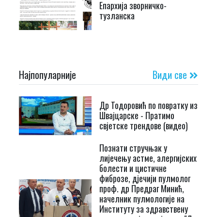
Епархија зворничко-
тузланска
Најпопуларније
Види све
Др Тодоровић по повратку из
Швајцарске - Пратимо
свјетске трендове (видео)
Познати стручњак у
лијечењу астме, алергијских
болести и цистичне
фиброзе, дјечији пулмолог
проф. др Предраг Минић,
начелник пулмологије на
Институту за здравствену