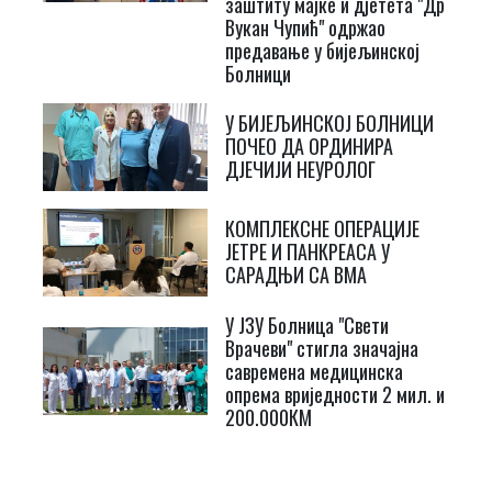
заштиту мајке и дјетета "Др
Вукан Чупић" одржао
предавање у бијељинској
Болници
У БИЈЕЉИНСКОЈ БОЛНИЦИ
ПОЧЕО ДА ОРДИНИРА
ДЈЕЧИЈИ НЕУРОЛОГ
КОМПЛЕКСНЕ ОПЕРАЦИЈЕ
ЈЕТРЕ И ПАНКРЕАСА У
САРАДЊИ СА ВМА
У ЈЗУ Болница "Свети
Врачеви" стигла значајна
савремена медицинска
опрема вриједности 2 мил. и
200.000КМ