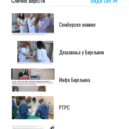
Сличне вијести
Види све
Семберске новине
Дешавања у Бијељини
Инфо Бијељина
РТРС