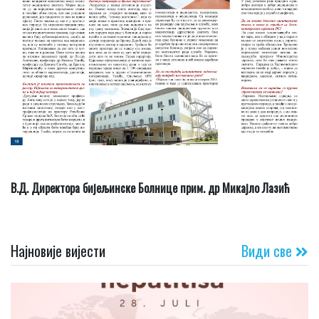
В.Д. Директора бијељинске Болнице прим. др Микајло Лазић
Најновије вијести
Види све