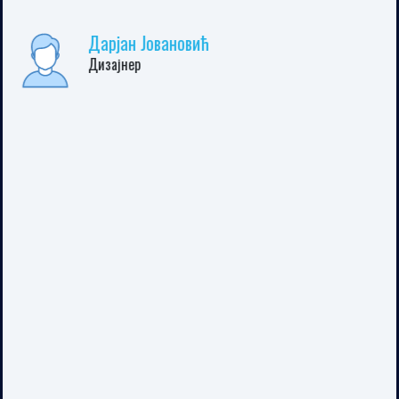
Поштовани, уважени директоре, обраћам вам се овог
пута као пацијент и као директор фирме Мед-Импеx
доо Забрђе Угљевик.
Прије 2 мјесеца имао сам здравствени проблем,
упалу петог нерва или нешто слично томе, гдје је мој
породични љекар дао упуту за неуролога у БН, чим
сам дошао у Бијељину нисам чекао ни 10 мин. дошла
је специјалиста неурологије др. Весна Стјепановић
прегледала ме и установила праву дијагнозу и одмах
реаговала тако што ме послала на ЦТ јер сам имао
страховите болове гдје ни инјекције нису помагале.
Ту докторку први пут видим у животу, а нико није
звао, нити сам имао било какву везу да додјем до ње,
а толико стравичне болове сам имао, да ми није пало
на памет да тразим било кога као што иначе радим.