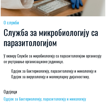
О служби
Служба за микробиологију са
паразитологијом
У оквиру Службе за миробиологију са паразитологијом организују
се унутрашње организационе јединице.
Одсјек за бактериологију, паразитологију и микологију и
Одсјек за вирусологију и молекуларну дијагностику.
Одсјеци
Одсјек за бактериологију, паразитологију и микологију