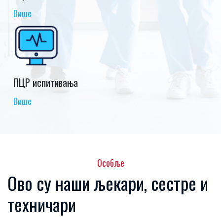
Више
ПЦР испитивања
Више
Особље
Ово су наши љекари, сестре и
техничари