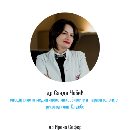
др Санда Чобић
специјалиста медицинске микробиогије и паразитологије -
руководилац Службе
др Ирена Сефер