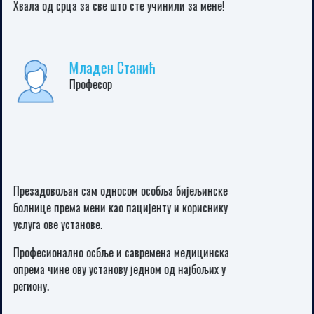
здравља односно хитној помоћи у Новом Насељу
Угљевик на указаној бризи и нези. Велико хвала
лекарима Тамари Перић, Др Милу Трифковићу
субспец.кардиологу и медицинском особљу болнице
Свети Врачеви у Бијељини. БИЛИ СТЕ СЈАЈНИ. Без
здравствене књижице, без личне карте и без
сувишних питања. СВАКА ВАМ ЧАСТ И ХВАЛА ВАМ ДО
НЕБА. Радили сте свој посао на најбољи могући
начин. Оваква пожртвованост, љубазност, брига,
стручност и брзина се данас не виђају. ХВАЛА ВАШОЈ
ВЕЛИКОЈ ДОБРОТИ...
Милан Зарић
предузетник