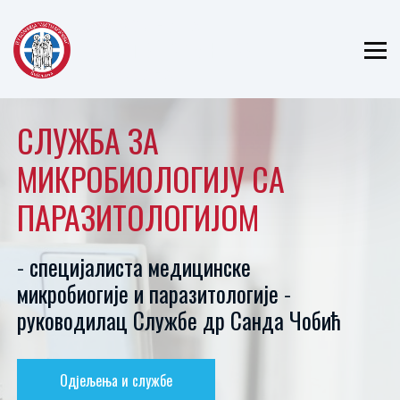
ЈЗУ БОЛНИЦА
"СВЕТИ ВРАЧЕВИ"
БИЈЕЉИНА
СЛУЖБА ЗА
МИКРОБИОЛОГИЈУ СА
ПАРАЗИТОЛОГИЈОМ
- специјалиста медицинске
микробиогије и паразитологије -
руководилац Службе др Санда Чобић
Одјељења и службе