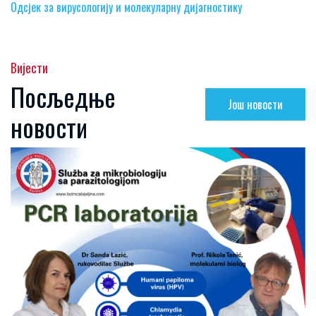
Одсјек за вирусологију и молекуларну дијагностику
Вијести
Посљедње
Још новости
новости