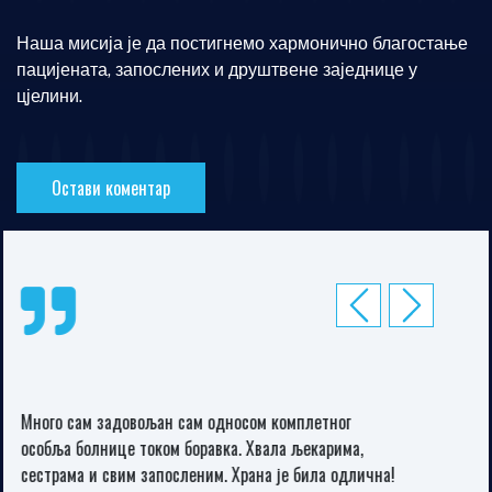
Наша мисија је да постигнемо хармонично благостање
пацијената, запослених и друштвене заједнице у
цјелини.
Остави коментар
Превиоус
Неxт
Као нов! Захваљујем се апотекаркама апотеке Росић у
Новом Насељу Угљевик на указаној ми помоћи. Велико
хвала лекарима и медицинском особљу Дома