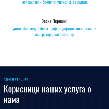
молекуларни биолог и физиолог, сарадник
Весна Перишић
дипл. Инг. мед. лабораторијске дијагностике - главни
лабораторијски техничар
Књига утисака
Корисници наших услуга о
нама