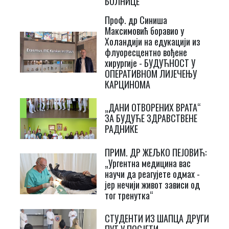
БОЛНИЦЕ
Проф. др Синиша
Максимовић боравио у
Холандији на едукацији из
флуоресцентно вођене
хирургије - БУДУЋНОСТ У
ОПЕРАТИВНОМ ЛИЈЕЧЕЊУ
КАРЦИНОМА
„ДАНИ ОТВОРЕНИХ ВРАТА“
ЗА БУДУЋЕ ЗДРАВСТВЕНЕ
РАДНИКЕ
ПРИМ. ДР ЖЕЉКО ПЕЈОВИЋ:
„Ургентна медицина вас
научи да реагујете одмах -
јер нечији живот зависи од
тог тренутка“
СТУДЕНТИ ИЗ ШАПЦА ДРУГИ