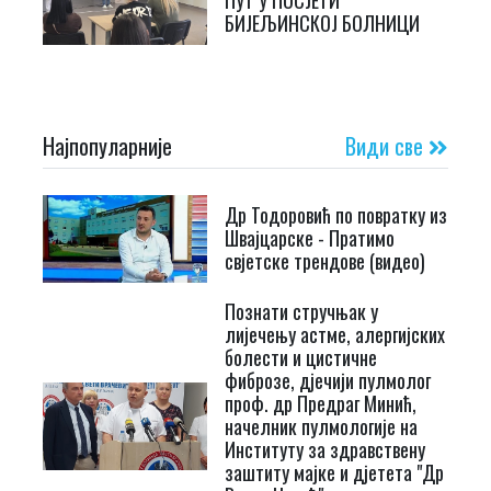
ПУТ У ПОСЈЕТИ
БИЈЕЉИНСКОЈ БОЛНИЦИ
Најпопуларније
Види све
Др Тодоровић по повратку из
Швајцарске - Пратимо
свјетске трендове (видео)
Познати стручњак у
лијечењу астме, алергијских
болести и цистичне
фиброзе, дјечији пулмолог
проф. др Предраг Минић,
начелник пулмологије на
Институту за здравствену
заштиту мајке и дјетета "Др