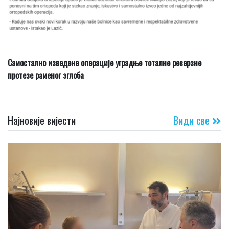
Самостално изведене операције уградње тоталне реверзне
протезе раменог зглоба
Најновије вијести
Види све