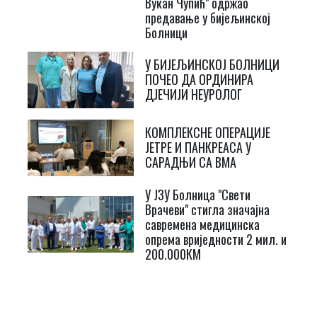
Вукан Чупић" одржао
предавање у бијељинској
Болници
У БИЈЕЉИНСКОЈ БОЛНИЦИ
ПОЧЕО ДА ОРДИНИРА
ДЈЕЧИЈИ НЕУРОЛОГ
КОМПЛЕКСНЕ ОПЕРАЦИЈЕ
ЈЕТРЕ И ПАНКРЕАСА У
САРАДЊИ СА ВМА
У ЈЗУ Болница "Свети
Врачеви" стигла значајна
савремена медицинска
опрема вриједности 2 мил. и
200.000КМ