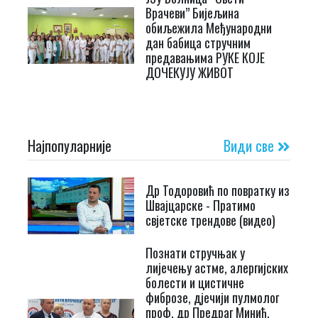
Врачеви” Бијељина
обиљежила Међународни
дан бабица стручним
предавањима РУКЕ КОЈЕ
ДОЧЕКУЈУ ЖИВОТ
Најпопуларније
Види све
Др Тодоровић по повратку из
Швајцарске - Пратимо
свјетске трендове (видео)
Познати стручњак у
лијечењу астме, алергијских
болести и цистичне
фиброзе, дјечији пулмолог
проф. др Предраг Минић,