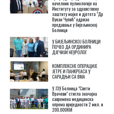
начелник пулмологије на
Институту за здравствену
заштиту мајке и дјетета "Др
Вукан Чупић" одржао
предавање у бијељинској
Болници
У БИЈЕЉИНСКОЈ БОЛНИЦИ
ПОЧЕО ДА ОРДИНИРА
ДЈЕЧИЈИ НЕУРОЛОГ
КОМПЛЕКСНЕ ОПЕРАЦИЈЕ
ЈЕТРЕ И ПАНКРЕАСА У
САРАДЊИ СА ВМА
У ЈЗУ Болница "Свети
Врачеви" стигла значајна
савремена медицинска
опрема вриједности 2 мил. и
200.000КМ