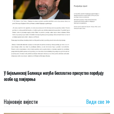
У бијељинској Болници могуће бесплатно присуство порођају
особе од повјерења
Најновије вијести
Види све