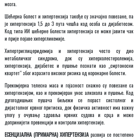
мозга.
Шећерна болест и хипертензија такође су значајно повезане, па
је хипертензија 1,5 до 3 пута чешћа код особа са дијабетесом.
Код типа ИИ шећерне болести хипертензија се може јавити чак
и прије појаве хипергликемије.
Хипертриглицеридемија и хипертензија често су дио
метаболичког синдрома, док су хиперхолестеролемија,
хипертензија, дијабетес и пушење познати као „смртоносни
квартет“ због изразито високог ризика од коронарне болести.
Прекомјерна телесна маса и гојазност снажно су повезане са
хипертензијом, као и прекомјеран унос алкохола и пушење. Код
дугогодишњих пушача биљежи се пораст систолног и
дијастолног крвног притиска, док физичка активност има важну
улогу у очувању здравља крвних судова и срца и може
допринијети превенцији и контроли хипертензије.
ЕСЕНЦИЈАЛНА (ПРИМАРНА) ХИПЕРТЕНЗИЈА
развија се постепено