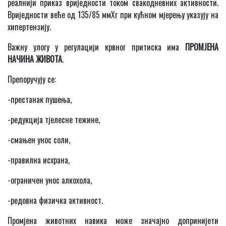
реалнији приказ вриједности током свакодневних активности.
Вриједности веће од 135/85 ммХг при кућном мјерењу указују на
хипертензију.
Важну улогу у регулацији крвног притиска има
ПРОМЈЕНА
НАЧИНА ЖИВОТА
.
Препоручују се:
-престанак пушења,
-редукција тјелесне тежине,
-смањен унос соли,
-правилна исхрана,
-ограничен унос алкохола,
-редовна физичка активност.
Промјена животних навика може значајно допринијети