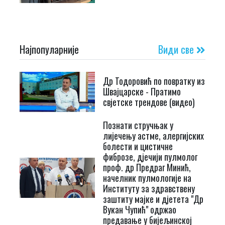
Најпопуларније
Види све
Др Тодоровић по повратку из
Швајцарске - Пратимо
свјетске трендове (видео)
Познати стручњак у
лијечењу астме, алергијских
болести и цистичне
фиброзе, дјечији пулмолог
проф. др Предраг Минић,
начелник пулмологије на
Институту за здравствену
заштиту мајке и дјетета "Др
Вукан Чупић" одржао
предавање у бијељинској