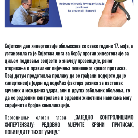
Свјетски дан хипертензије обиљежава се сваке године 17. маја, а
установила га је Свјетска лига за борбу против хипертензије са
циљем подизања свијести о значају превенције, раног
откривања и правилног лијечења повишеног крвног притиска.
Овај датум представља прилику да се грађани подсјете да је
хипертензија један од водећих фактора ризика за настанак
срчаних и можданих удара, али и других озбиљних обољења, те
да се редовним контролама и здравим животним навикама могу
спријечити бројне компликације.
Овогодишњи слоган гласи: „
ЗАЈЕДНО КОНТРОЛИШИМО
ХИПЕРТЕНЗИЈУ: РЕДОВНО МЈЕРИТЕ КРВНИ ПРИТИСАК,
ПОБИЈЕДИТЕ ТИХОГ УБИЦУ.
“