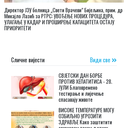
Директор ЈЗУ болница „Свети Врачеви” Бијељина, прим. др
Микајло Лазић за РТРС: УВОЂЕЊЕ НОВИХ ПРОЦЕДУРА,
УЛАГАЊЕ У КАДАР И ПРОШИРЕЊЕ КАПАЦИТЕТА ОСТАЈУ
ПРИОРИТЕТИ
Сличне вијести
Види све
СВЈЕТСКИ ДАН БОРБЕ
ПРОТИВ ХЕПАТИТИСА - 28.
ЈУЛИ Благовремено
тестирање и лијечење
спасавају животе
ВИСОКЕ ТЕМПЕРАТУРЕ МОГУ
ОЗБИЉНО УГРОЗИТИ
ЗДРАВЉЕ Како заштитити
организам током љетних