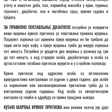
утичу и животно доба, пол, поремећај масноћа у крви, пушење,
гојазност, дијабетес, као и оштећења срца, крвних судова и
бубрега.
ЗА ПРАВИЛНО ПОСТАВЉАЊЕ ДИЈАГНОЗЕ
потребно је извршити
више мјерења крвног притиска уз поштовање правила мјерења.
Пацијент најмање сат времена прије мјерења не би требало да
пуши нити пије кафу, а прије мјерења треба да мирује најмање
пет минута. Потребно је урадити два мјерења у размаку од три
до пет минута, а код старијих особа, дијабетичара и особа са
ортостатским тегобама притисак мјерити и у стојећем положају.
Крвни притисак код одраслих особа са оптималним
вриједностима контролише се једном у двије године, док особе
са нормалним или високонормалним притиском треба да га
контролишу једном годишње. Код особа са хипертензијом
контроле су чешће и одређују се према процјени љекара.
КУЋНО МЈЕРЕЊЕ КРВНОГ ПРИТИСКА
има велики значај јер даје