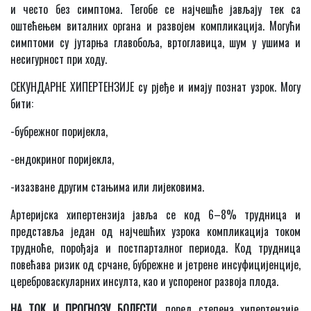
и често без симптома. Тегобе се најчешће јављају тек са
оштећењем виталних органа и развојем компликација. Могући
симптоми су јутарња главобоља, вртоглавица, шум у ушима и
несигурност при ходу.
СЕКУНДАРНЕ ХИПЕРТЕНЗИЈЕ су рјеђе и имају познат узрок. Могу
бити:
-бубрежног поријекла,
-ендокриног поријекла,
-изазване другим стањима или лијековима.
Артеријска хипертензија јавља се код 6–8% трудница и
представља један од најчешћих узрока компликација током
трудноће, порођаја и постпарталног периода. Код трудница
повећава ризик од срчане, бубрежне и јетрене инсуфицијенције,
цереброваскуларних инсулта, као и успореног развоја плода.
НА ТОК И ПРОГНОЗУ БОЛЕСТИ
, поред степена хипертензије,