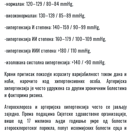
-нормалан: 120–129 / 80–84
mmHg,
-високонормалан: 130–139 / 85–89
mmHg,
-хипертензија И степена: 140–159 / 90–99
mmHg,
-хипертензија ИИ степена: 160–179 / 100–109
mmHg,
-хипертензија ИИИ степена: >180 / 110
mmHg,
-изолована систолна хипертензија: >140 / <90
mmHg.
Крвни притисак показује изразиту варијабилност током дана и
ноћи, нарочито код хипертензивних особа. Артеријска
хипертензија је често удружена са другим хроничним болестима
и факторима ризика.
Атеросклероза и артеријска хипертензија често се јављају
заједно. Према подацима Свјетске здравствене организације,
више од 17 милиона људи годишње умре од болести
атеросклеротског порекла, попут исхемијских болести срца и