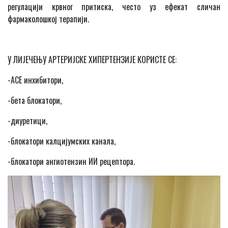
регулацији крвног притиска, често уз ефекат сличан
фармаколошкој терапији.
У ЛИЈЕЧЕЊУ АРТЕРИЈСКЕ ХИПЕРТЕНЗИЈЕ КОРИСТЕ СЕ:
-
ACE
инхибитори,
-бета блокатори,
-диуретици,
-блокатори калцијумских канала,
-блокатори ангиотензин ИИ рецептора.