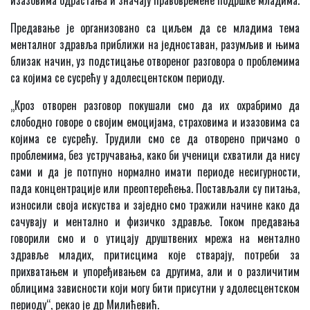
Предавање је организовано са циљем да се младима тема
менталног здравља приближи на једноставан, разумљив и њима
близак начин, уз подстицање отвореног разговора о проблемима
са којима се сусрећу у адолесцентском периоду.
„Кроз отворен разговор покушали смо да их охрабримо да
слободно говоре о својим емоцијама, страховима и изазовима са
којима се сусрећу. Трудили смо се да отворено причамо о
проблемима, без устручавања, како би ученици схватили да нису
сами и да је потпуно нормално имати периоде несигурности,
пада концентрације или преоптерећења. Постављали су питања,
износили своја искуства и заједно смо тражили начине како да
сачувају и ментално и физичко здравље. Током предавања
говорили смо и о утицају друштвених мрежа на ментално
здравље младих, притисцима које стварају, потреби за
прихватањем и упоређивањем са другима, али и о различитим
облицима зависности који могу бити присутни у адолесцентском
периоду“, рекао је др Милићевић.