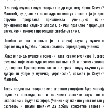
О значају очувања слуха говорила је др сци. мед. Ивана Секулић
Малетић, сурдолог из наше здравствене установе, која је кроз
стручно предавање приближила ученицима начин
функционисања слушног апарата, значај правилне перцепције
звука, као и важност превенције оштећења слуха.
Посебан акценат стављен је на значај слуха у музичком
образовању и будућем професионалном опредјелјенју ученика.
„Слух је темељ музике и основни ‘алат’ сваког музичара. Његово
очување није само здравствено питање, већ и професионална
одговорност. Правовремена заштита и брига о слуху кључни су за
дугорочан успјех у музичкој умјетности“, истакла је Секулић
Малетић.
Током предавања говорило се о штетним утицајима буке, значају
редовних прегледа, као и начинима заштите слуха током
школовања и будуће каријере. Ученици су активно учествовали у
разговору и имали прилику да добију конкретне савјете и