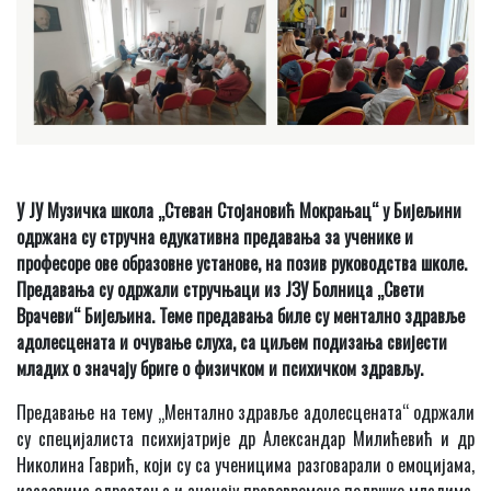
У ЈУ Музичка школа „Стеван Стојановић Мокрањац“ у Бијељини
одржана су стручна едукативна предавања за ученике и
професоре ове образовне установе, на позив руководства школе.
Предавања су одржали стручњаци из ЈЗУ Болница „Свети
Врачеви“ Бијељина. Теме предавања биле су ментално здравље
адолесцената и очување слуха, са циљем подизања свијести
младих о значају бриге о физичком и психичком здрављу.
Предавање на тему „Ментално здравље адолесцената“ одржали
су специјалиста психијатрије др Александар Милићевић и др
Николина Гаврић, који су са ученицима разговарали о емоцијама,
изазовима одрастања и значају правовремене подршке младима.