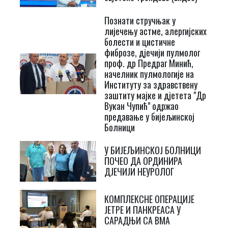
Познати стручњак у
лијечењу астме, алергијских
болести и цистичне
фиброзе, дјечији пулмолог
проф. др Предраг Минић,
начелник пулмологије на
Институту за здравствену
заштиту мајке и дјетета "Др
Вукан Чупић" одржао
предавање у бијељинској
Болници
У БИЈЕЉИНСКОЈ БОЛНИЦИ
ПОЧЕО ДА ОРДИНИРА
ДЈЕЧИЈИ НЕУРОЛОГ
КОМПЛЕКСНЕ ОПЕРАЦИЈЕ
ЈЕТРЕ И ПАНКРЕАСА У
САРАДЊИ СА ВМА