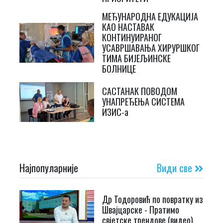
МЕЂУНАРОДНА ЕДУКАЦИЈА
КАО НАСТАВАК
КОНТИНУИРАНОГ
УСАВРШАВАЊА ХИРУРШКОГ
ТИМА БИЈЕЉИНСКЕ
БОЛНИЦЕ
САСТАНАК ПОВОДОМ
УНАПРЕЂЕЊА СИСТЕМА
ИЗИС-а
Најпопуларније
Види све
Др Тодоровић по повратку из
Швајцарске - Пратимо
свјетске трендове (видео)