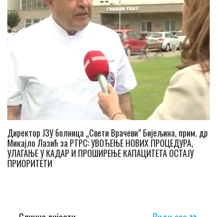
Директор ЈЗУ болница „Свети Врачеви” Бијељина, прим. др
Микајло Лазић за РТРС: УВОЂЕЊЕ НОВИХ ПРОЦЕДУРА,
УЛАГАЊЕ У КАДАР И ПРОШИРЕЊЕ КАПАЦИТЕТА ОСТАЈУ
ПРИОРИТЕТИ
Сличне вијести
Види све