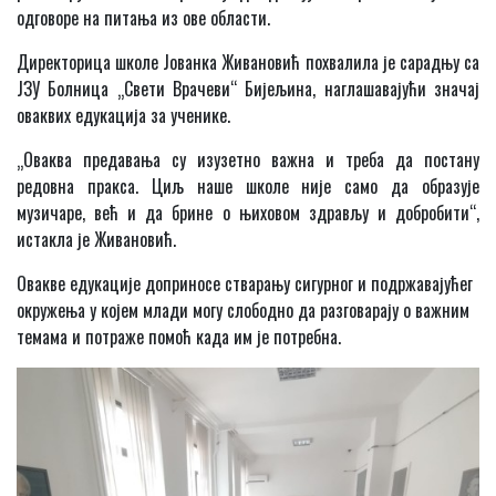
одговоре на питања из ове области.
Директорица школе Јованка Живановић похвалила је сарадњу са
ЈЗУ Болница „Свети Врачеви“ Бијељина, наглашавајући значај
оваквих едукација за ученике.
„Оваква предавања су изузетно важна и треба да постану
редовна пракса. Циљ наше школе није само да образује
музичаре, већ и да брине о њиховом здрављу и добробити“,
истакла је Живановић.
Овакве едукације доприносе стварању сигурног и подржавајућег
окружења у којем млади могу слободно да разговарају о важним
темама и потраже помоћ када им је потребна.