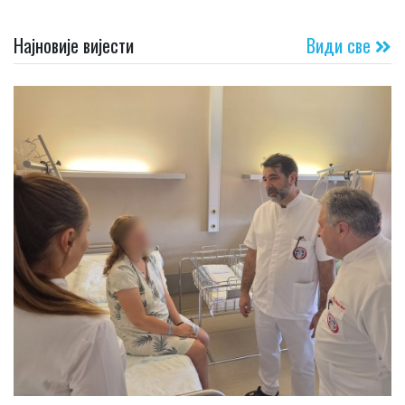
Најновије вијести
Види све