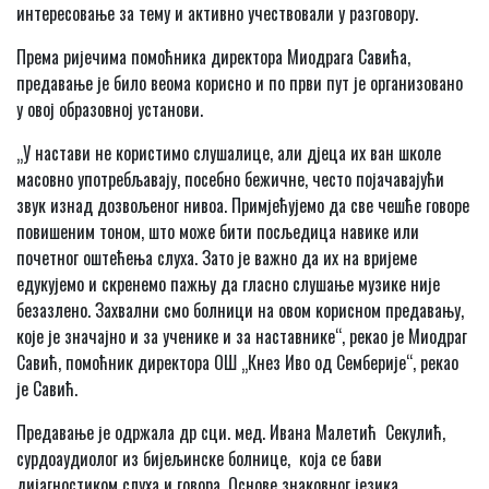
интересовање за тему и активно учествовали у разговору.
Према ријечима помоћника директора Миодрага Савића,
предавање је било веома корисно и по први пут је организовано
у овој образовној установи.
„У настави не користимо слушалице, али дјеца их ван школе
масовно употребљавају, посебно бежичне, често појачавајући
звук изнад дозвољеног нивоа. Примјећујемо да све чешће говоре
повишеним тоном, што може бити посљедица навике или
почетног оштећења слуха. Зато је важно да их на вријеме
едукујемо и скренемо пажњу да гласно слушање музике није
безазлено. Захвални смо болници на овом корисном предавању,
које је значајно и за ученике и за наставнике“, рекао је Миодраг
Савић, помоћник директора ОШ „Кнез Иво од Семберије“, рекао
је Савић.
Предавање је одржала др сци. мед. Ивана Малетић Секулић,
сурдоаудиолог из бијељинске болнице, која се бави
дијагностиком слуха и говора. Основе знаковног језика