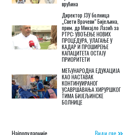
врућина
Директор ЈЗУ болница
„Свети Врачеви” Бијељина,
прим. др Микајло Лазић за
РТРС: УВОЂЕЊЕ НОВИХ
ПРОЦЕДУРА, УЛАГАЊЕ У
КАДАР И ПРОШИРЕЊЕ
КАПАЦИТЕТА ОСТАЈУ
ПРИОРИТЕТИ
МЕЂУНАРОДНА ЕДУКАЦИЈА
КАО НАСТАВАК
КОНТИНУИРАНОГ
УСАВРШАВАЊА ХИРУРШКОГ
ТИМА БИЈЕЉИНСКЕ
БОЛНИЦЕ
Најпопуларније
Види све