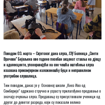
Поводом 03. марта – Свјетског дана слуха, ЈЗУ Болница „Свети
Врачеви" Бијељина ове године посебан акценат ставља на дјецу
и адолесценте, упозоравајући на све чешћа оштећења слуха
изазвана прекомјерном изложеношћу буци и неправилном
употребом слушалица.
Тим поводом, данас је у Основној школи „Кнез Иво од
Семберије” одржано стручно и узрасту прилагођено предавање о
значају очувања слуха. Предавању су присуствовали ученици од
другог до деветог разреда, који су показали велико