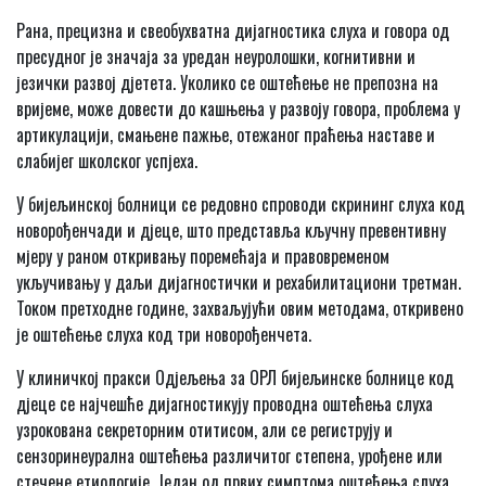
Рана, прецизна и свеобухватна дијагностика слуха и говора од
пресудног је значаја за уредан неуролошки, когнитивни и
језички развој дјетета. Уколико се оштећење не препозна на
вријеме, може довести до кашњења у развоју говора, проблема у
артикулацији, смањене пажње, отежаног праћења наставе и
слабијег школског успјеха.
У бијељинској болници се редовно спроводи скрининг слуха код
новорођенчади и дјеце, што представља кључну превентивну
мјеру у раном откривању поремећаја и правовременом
укључивању у даљи дијагностички и рехабилитациони третман.
Током претходне године, захваљујући овим методама, откривено
је оштећење слуха код три новорођенчета.
У клиничкој пракси Одјељења за ОРЛ бијељинске болнице код
дјеце се најчешће дијагностикују проводна оштећења слуха
узрокована секреторним отитисом, али се региструју и
сензоринеурална оштећења различитог степена, урођене или
стечене етиологије. Један од првих симптома оштећења слуха,