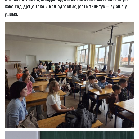
како код дјеце тако и код одраслих, јесте тинитус – зујање у
ушима.