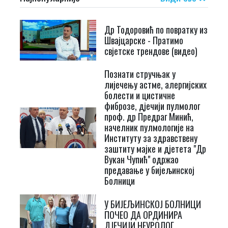
Др Тодоровић по повратку из
Швајцарске - Пратимо
свјетске трендове (видео)
Познати стручњак у
лијечењу астме, алергијских
болести и цистичне
фиброзе, дјечији пулмолог
проф. др Предраг Минић,
начелник пулмологије на
Институту за здравствену
заштиту мајке и дјетета "Др
Вукан Чупић" одржао
предавање у бијељинској
Болници
У БИЈЕЉИНСКОЈ БОЛНИЦИ
ПОЧЕО ДА ОРДИНИРА
ДЈЕЧИЈИ НЕУРОЛОГ