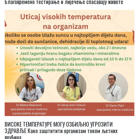
Благовремено тестирање и лијечење спасавају животе
ВИСОКЕ ТЕМПЕРАТУРЕ МОГУ ОЗБИЉНО УГРОЗИТИ
ЗДРАВЉЕ Како заштитити организам током љетних
врућина