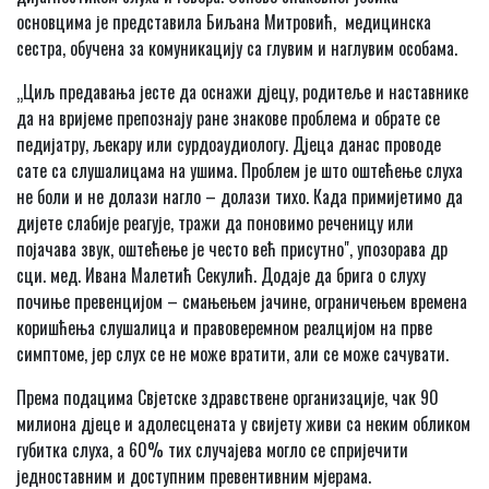
основцима је представила Биљана Митровић, медицинска
сестра, обучена за комуникацију са глувим и наглувим особама.
„Циљ предавања јесте да оснажи дјецу, родитеље и наставнике
да на вријеме препознају ране знакове проблема и обрате се
педијатру, љекару или сурдоаудиологу. Дјеца данас проводе
сате са слушалицама на ушима. Проблем је што оштећење слуха
не боли и не долази нагло – долази тихо. Када примијетимо да
дијете слабије реагује, тражи да поновимо реченицу или
појачава звук, оштећење је често већ присутно", упозорава др
сци. мед. Ивана Малетић Секулић. Додаје да брига о слуху
почиње превенцијом – смањењем јачине, ограничењем времена
коришћења слушалица и правоверемном реалцијом на прве
симптоме, јер слух се не може вратити, али се може сачувати.
Према подацима Свјетске здравствене организације, чак 90
милиона дјеце и адолесцената у свијету живи са неким обликом
губитка слуха, а 60% тих случајева могло се спријечити
једноставним и доступним превентивним мјерама.