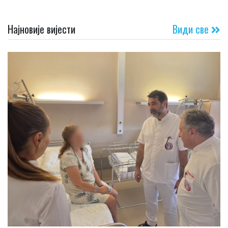
Најновије вијести
Види све