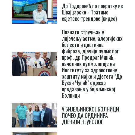
Др Тодоровић по повратку из
Швајцарске - Пратимо
свјетске трендове (видео)
Познати стручњак у
лијечењу астме, алергијских
болести и цистичне
фиброзе, дјечији пулмолог
проф. др Предраг Минић,
начелник пулмологије на
Институту за здравствену
заштиту мајке и дјетета "Др
Вукан Чупић" одржао
предавање у бијељинској
Болници
У БИЈЕЉИНСКОЈ БОЛНИЦИ
ПОЧЕО ДА ОРДИНИРА
ДЈЕЧИЈИ НЕУРОЛОГ