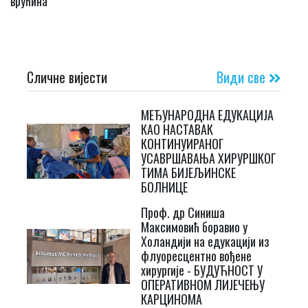
врућина
Сличне вијести
Види све
МЕЂУНАРОДНА ЕДУКАЦИЈА
КАО НАСТАВАК
КОНТИНУИРАНОГ
УСАВРШАВАЊА ХИРУРШКОГ
ТИМА БИЈЕЉИНСКЕ
БОЛНИЦЕ
Проф. др Синиша
Максимовић боравио у
Холандији на едукацији из
флуоресцентно вођене
хирургије - БУДУЋНОСТ У
ОПЕРАТИВНОМ ЛИЈЕЧЕЊУ
КАРЦИНОМА