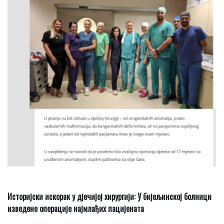
Историјски искорак у дјечијој хирургији: У бијељинској болници
изведене операције најмлађих пацијената