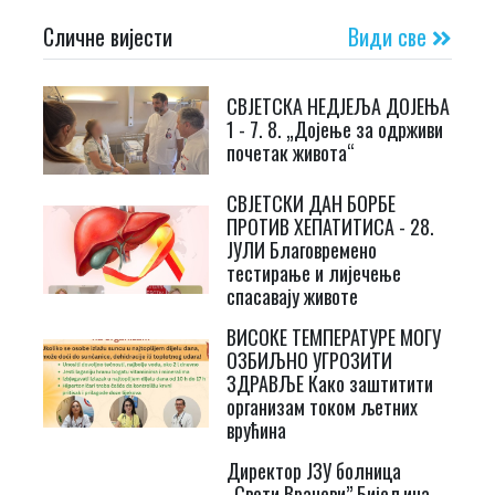
Сличне вијести
Види све
СВЈЕТСКА НЕДЈЕЉА ДОЈЕЊА
1 - 7. 8. „Дојење за одрживи
почетак живота“
СВЈЕТСКИ ДАН БОРБЕ
ПРОТИВ ХЕПАТИТИСА - 28.
ЈУЛИ Благовремено
тестирање и лијечење
спасавају животе
ВИСОКЕ ТЕМПЕРАТУРЕ МОГУ
ОЗБИЉНО УГРОЗИТИ
ЗДРАВЉЕ Како заштитити
организам током љетних
врућина
Директор ЈЗУ болница
„Свети Врачеви” Бијељина,