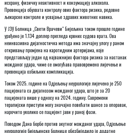
исхрану, физичку неактивност и конзумацију алкохола.
Превенција обухвата контролу ових фактора ризика, редовне
љекарске контроле и усвајање здравих животних навика.
У ЈЗУ Болница „Свети Врачеви“ Бијељина током прошле године
урађено је 1.134 доплер прегледа крвних судова врата. Ова
неинвазивна дијагностичка метода има значајну улогу у раном
откривању промјена на каротидним артеријама, које
представљају један од најважнијих фактора ризика за настанак
можданог удара, чиме се омогућава правовремено лијечење и
превенција озбиљних компликација.
Током 2025. године на Одјељењу неурологије лијечено је 250
пацијената са дијагнозом можданог удара, што је за 20
пацијената више у односу на 2024. годину. Савремени
терапијски приступи могу значајно повећати шансе за опоравак,
нарочито уколико се пацијент јави у раној фази.
Поводом Дана борбе против акутног можданог удара, Одјељење
неурологије бијељинске болнице обезбиједило је додатне