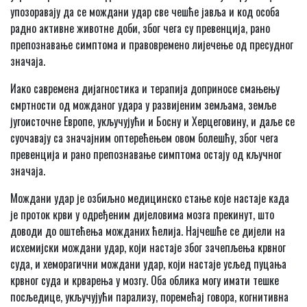
упозоравају да се мождани удар све чешће јавља и код особа
радно активне животне доби, због чега су превенција, рано
препознавање симптома и правовремено лијечење од пресудног
значаја.
Иако савремена дијагностика и терапија доприносе смањењу
смртности од можданог удара у развијеним земљама, земље
југоисточне Европе, укључујући и Босну и Херцеговину, и даље се
суочавају са значајним оптерећењем овом болешћу, због чега
превенција и рано препознавање симптома остају од кључног
значаја.
Мождани удар је озбиљно медицинско стање које настаје када
је проток крви у одређеним дијеловима мозга прекинут, што
доводи до оштећења можданих ћелија. Најчешће се дијели на
исхемијски мождани удар, који настаје због зачепљења крвног
суда, и хеморагични мождани удар, који настаје усљед пуцања
крвног суда и крварења у мозгу. Оба облика могу имати тешке
посљедице, укључујући парализу, поремећај говора, когнитивна