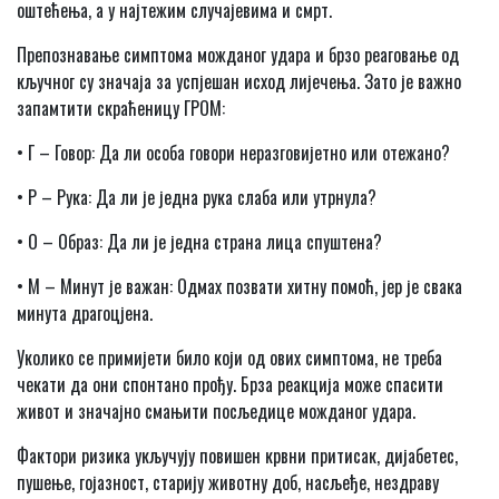
оштећења, а у најтежим случајевима и смрт.
Препознавање симптома можданог удара и брзо реаговање од
кључног су значаја за успјешан исход лијечења. Зато је важно
запамтити скраћеницу ГРОМ:
•
Г – Говор: Да ли особа говори неразговијетно или отежано?
•
Р – Рука: Да ли је једна рука слаба или утрнула?
•
О – Образ: Да ли је једна страна лица спуштена?
•
М – Минут је важан: Одмах позвати хитну помоћ, јер је свака
минута драгоцјена.
Уколико се примијети било који од ових симптома, не треба
чекати да они спонтано прођу. Брза реакција може спасити
живот и значајно смањити посљедице можданог удара.
Фактори ризика укључују повишен крвни притисак, дијабетес,
пушење, гојазност, старију животну доб, насљеђе, нездраву