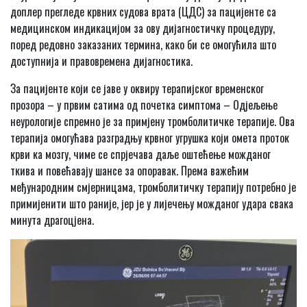
доплер прегледе крвних судова врата (ЦДС) за пацијенте са
медицинском индикацијом за ову дијагностичку процедуру,
поред редовно заказаних термина, како би се омогућила што
доступнија и правовремена дијагностика.
За пацијенте који се јаве у оквиру терапијског временског
прозора – у првим сатима од почетка симптома – Одјељење
неурологије спремно је за примјену тромболитичке терапије. Ова
терапија омогућава разградњу крвног угрушка који омета проток
крви ка мозгу, чиме се спрјечава даље оштећење можданог
ткива и повећавају шансе за опоравак. Према важећим
међународним смјерницама, тромболитичку терапију потребно је
примијенити што раније, јер је у лијечењу можданог удара свака
минута драгоцјена.