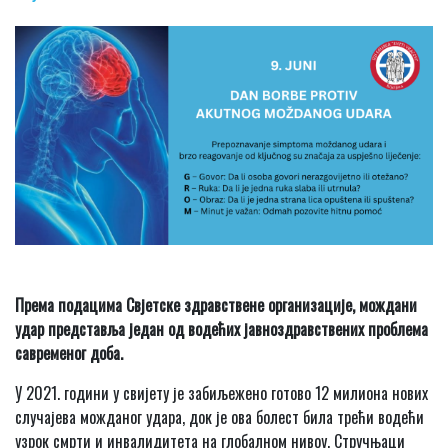
Према подацима Свјетске здравствене организације, мождани
удар представља један од водећих јавноздравствених проблема
савременог доба.
У 2021. години у свијету је забиљежено готово 12 милиона нових
случајева можданог удара, док је ова болест била трећи водећи
узрок смрти и инвалидитета на глобалном нивоу. Стручњаци