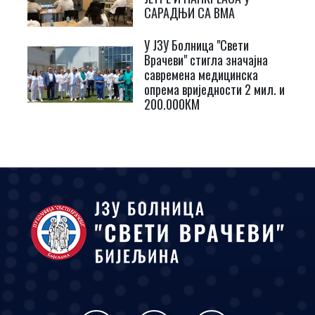
САРАДЊИ СА ВМА
У ЈЗУ Болница "Свети
Врачеви" стигла значајна
савремена медицинска
опрема вриједности 2 мил. и
200.000КМ