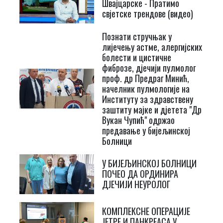
Швајцарске - Пратимо
свјетске трендове (видео)
Познати стручњак у
лијечењу астме, алергијских
болести и цистичне
фиброзе, дјечији пулмолог
проф. др Предраг Минић,
начелник пулмологије на
Институту за здравствену
заштиту мајке и дјетета "Др
Вукан Чупић" одржао
предавање у бијељинској
Болници
У БИЈЕЉИНСКОЈ БОЛНИЦИ
ПОЧЕО ДА ОРДИНИРА
ДЈЕЧИЈИ НЕУРОЛОГ
КОМПЛЕКСНЕ ОПЕРАЦИЈЕ
ЈЕТРЕ И ПАНКРЕАСА У