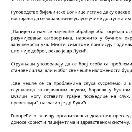
Руководство бијељинске Болнице истиче да су овакве 
настојања да се здравствене услуге учине доступнијим 
„Пацијенти нам се најчешће обраћају због осјећаја ос
разумијевања саговорника, нарочито у бучном окр
запушености уха. Многи симптоме приписују годинама
што није добро“, рекао је др Лукић.
Стручњаци упозоравају да се број особа са проблеми
становништва, али и због све чешће изложености буци
„Све чешће се са проблемима слуха сусрећемо и к
слушалица са појачаним звуком, боравак у бучном
музици могу оставити трајне посљедице на слух.
превенцији“, нагласио је др Лукић.
Говорећи о значају организовања додатних прегледа
доносе корист и пацијентима и здравственом систему.