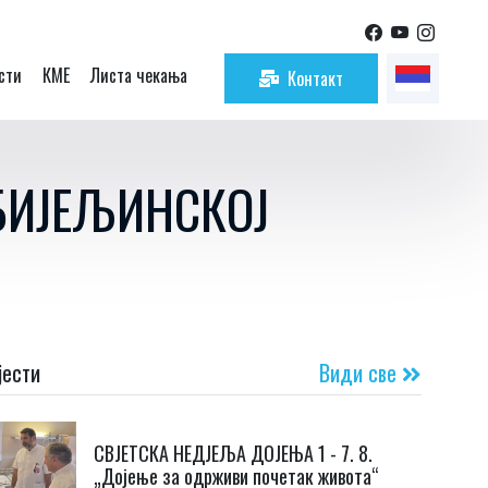
Контакт
сти
КМЕ
Листа чекања
БИЈЕЉИНСКОЈ
јести
Види све
СВЈЕТСКА НЕДЈЕЉА ДОЈЕЊА 1 - 7. 8.
„Дојење за одрживи почетак живота“