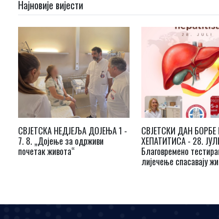
Најновије вијести
СВЈЕТСКА НЕДЈЕЉА ДОЈЕЊА 1 -
СВЈЕТСКИ ДАН БОРБЕ
7. 8. „Дојење за одрживи
ХЕПАТИТИСА - 28. ЈУЛ
почетак живота“
Благовремено тестира
лијечење спасавају жи