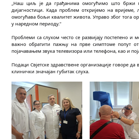
„Наш циљ је да грађанима омогућимо што бржи пр
дијагностици. Када проблем откријемо на вријеме, л
омогућава бољи квалитет живота. Управо због тога ор
у наредном периоду.“
Проблеми са слухом често се развијају постепено и мо
важно обратити пажњу на прве симптоме попут оте
појачавањем звука телевизора или телефона, као и пој
Подаци Свјетске здравствене организације говоре да 
клинички значајан губитак слуха.