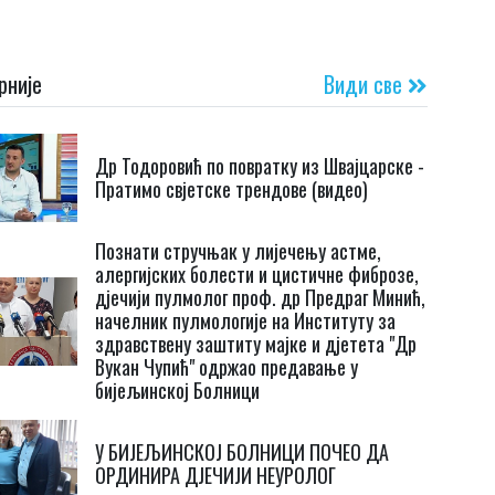
рније
Види све
Др Тодоровић по повратку из Швајцарске -
Пратимо свјетске трендове (видео)
Познати стручњак у лијечењу астме,
алергијских болести и цистичне фиброзе,
дјечији пулмолог проф. др Предраг Минић,
начелник пулмологије на Институту за
здравствену заштиту мајке и дјетета "Др
Вукан Чупић" одржао предавање у
бијељинској Болници
У БИЈЕЉИНСКОЈ БОЛНИЦИ ПОЧЕО ДА
ОРДИНИРА ДЈЕЧИЈИ НЕУРОЛОГ