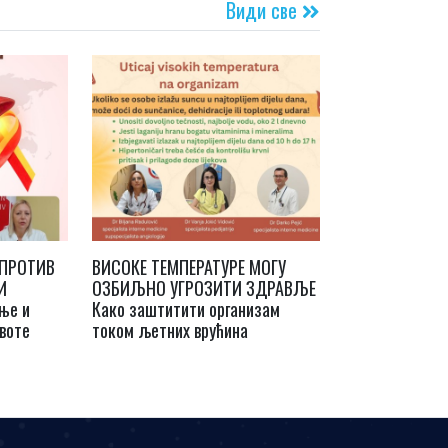
Види све
 ПРОТИВ
ВИСОКЕ ТЕМПЕРАТУРЕ МОГУ
И
ОЗБИЉНО УГРОЗИТИ ЗДРАВЉЕ
ње и
Како заштитити организам
воте
током љетних врућина