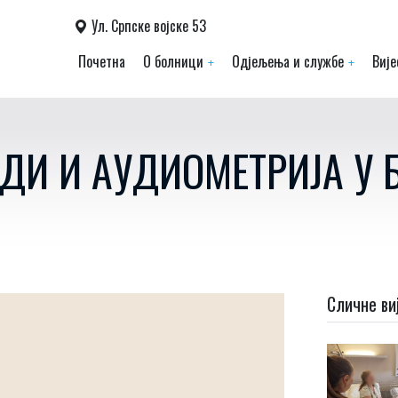
Ул. Српске војске 53
Почетна
О болници
+
Одјељења и службе
+
Вије
ДИ И АУДИОМЕТРИЈА У 
Сличне ви