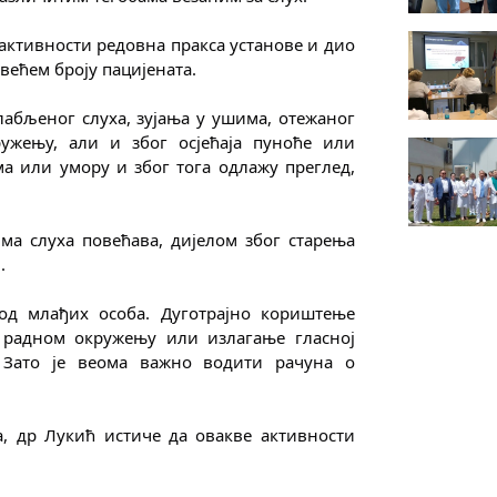
активности редовна пракса установе и дио 
већем броју пацијената.
лабљеног слуха, зујања у ушима, отежаног 
ужењу, али и због осјећаја пуноће или 
 или умору и због тога одлажу преглед, 
ма слуха повећава, дијелом због старења 
.
од млађих особа. Дуготрајно кориштење 
 радном окружењу или излагање гласној 
 Зато је веома важно водити рачуна о 
, др Лукић истиче да овакве активности 