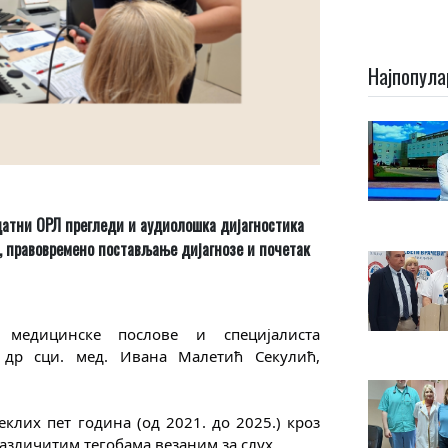
Најпопула
датни ОРЛ прегледи и аудиолошка дијагностика
, правовремено постављање дијагнозе и почетак
медицинске послове и специјалиста 
др сци. мед. Ивана Малетић Секулић, 
еклих пет година (од 2021. до 2025.) кроз 
азличитим тегобама везаним за слух. 