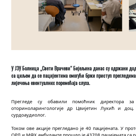
У ЈЗУ Болница „Свети Врачеви“ Бијељина данас су одржани до
са циљем да се пацијентима омогући бржи приступ прегледима
лијечења евентуалних поремећаја слуха.
Прегледе су обавили помоћник директора за 
оториноларингологије др Цвијетин Лукић и доц. 
сурдоаудиолог.
Током ове акције прегледано је 40 пацијената. У прот
ОРЛ и МФХ амбуланте прошло је 43708 пацијената са р