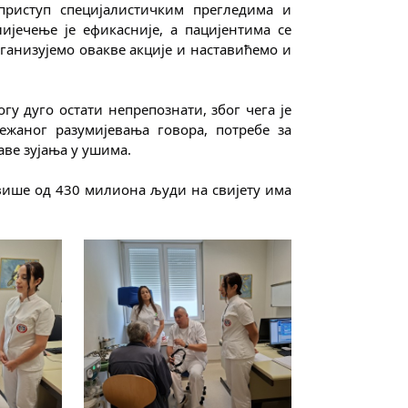
иступ специјалистичким прегледима и 
ијечење је ефикасније, а пацијентима се 
ганизујемо овакве акције и наставићемо и 
гу дуго остати непрепознати, због чега је 
жаног разумијевања говора, потребе за 
аве зујања у ушима.
више од 430 милиона људи на свијету има 